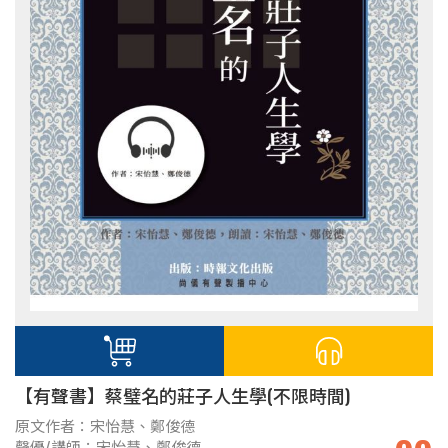
【有聲書】蔡璧名的莊子人生學(不限時間)
原文作者：宋怡慧、鄭俊德
聲優/講師：宋怡慧、鄭俊德