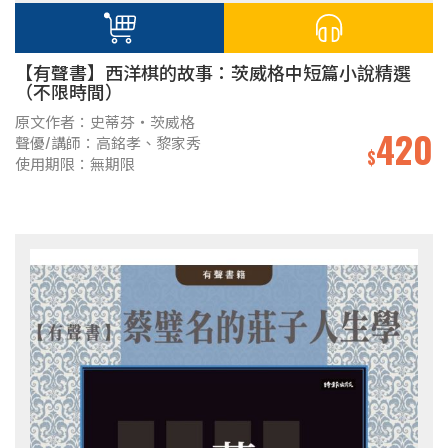
【有聲書】西洋棋的故事：茨威格中短篇小說精選
（不限時間）
原文作者：史蒂芬‧茨威格
420
聲優/講師：高銘孝、黎家秀
$
使用期限：無期限