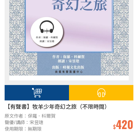
【有聲書】牧羊少年奇幻之旅（不限時間）
原文作者：保羅．科爾賀
420
聲優/講師：宋昱璁
$
使用期限：無期限