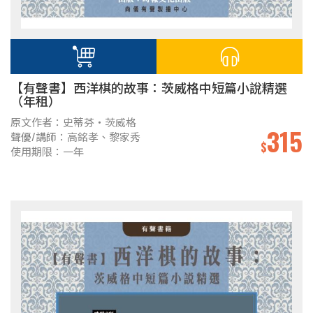
【有聲書】西洋棋的故事：茨威格中短篇小說精選
（年租）
原文作者：史蒂芬‧茨威格
315
聲優/講師：高銘孝、黎家秀
$
使用期限：一年