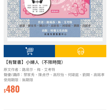
【有聲書】小婦人（不限時間）
原文作者：路易莎．梅．艾考特
聲優/講師：黎家秀、陳貞伃、高欣怡、何瑋庭、劉開、高銘孝
使用期限：無期限
480
$