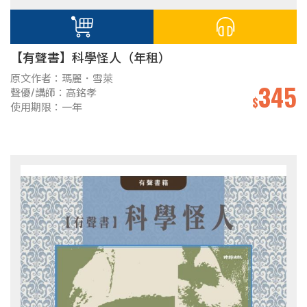
【有聲書】科學怪人（年租）
原文作者：瑪麗．雪萊
345
聲優/講師：高銘孝
$
使用期限：一年