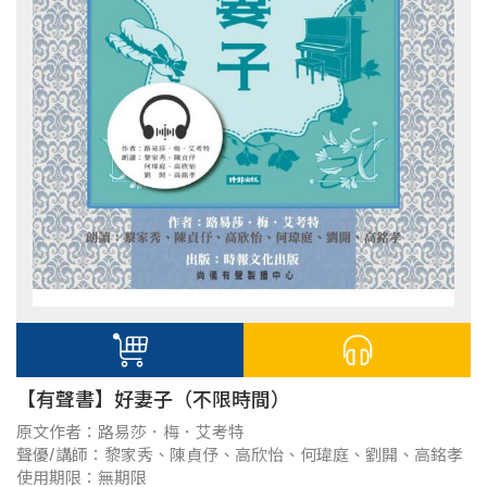
【有聲書】好妻子（不限時間）
原文作者：路易莎．梅．艾考特
聲優/講師：黎家秀、陳貞伃、高欣怡、何瑋庭、劉開、高銘孝
使用期限：無期限