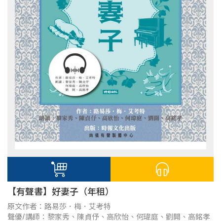
【有聲書】好妻子（年租）
原文作者：路易莎．梅．艾考特
聲優/講師：黎家秀、陳貞伃、高欣怡、何瑋庭、劉開、高銘孝