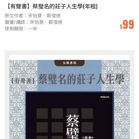
【有聲書】蔡璧名的莊子人生學(年租)
原文作者：宋怡慧、鄭俊德
99
聲優/講師：宋怡慧、鄭俊德
$
使用期限：一年