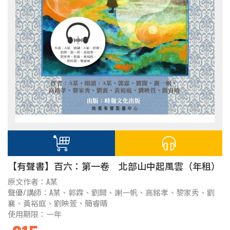
【有聲書】百六：第一卷 北部山中起風雲（年租）
原文作者：A某
聲優/講師：A某、郭霖、劉開、謝一帆、高銘孝、黎家秀、劉
襄、黃裕庭、劉映萱、簡睿晴
使用期限：一年