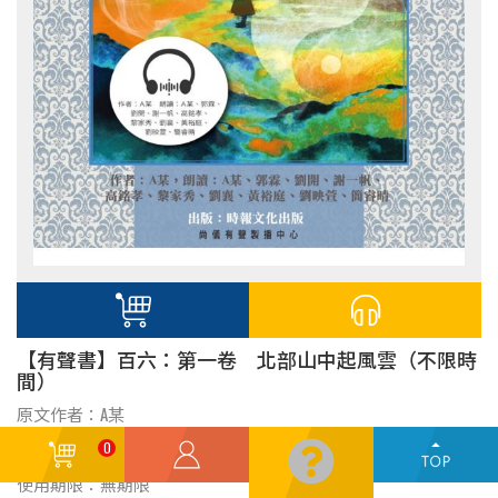
【有聲書】百六：第一卷 北部山中起風雲（不限時
間）
原文作者：A某
聲優/講師：A某、郭霖、劉開、謝一帆、高銘孝、黎家秀、劉
0
襄、黃裕庭、劉映萱、簡睿晴
使用期限：無期限