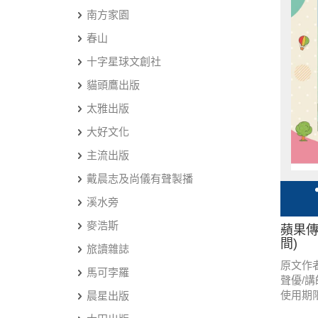
南方家園
春山
十字星球文創社
貓頭鷹出版
太雅出版
大好文化
主流出版
戴晨志及尚儀有聲製播
溪水旁
麥浩斯
蘋果傳
間)
旅讀雜誌
原文作
馬可孛羅
聲優/
使用期
晨星出版