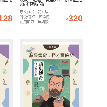
許願星之
灰狗．毛驢．機器人1：許願星之
旅(不限時間)
原文作者：管家琪
128
320
聲優/講師：鄧瑋德
$
使用期限：無期限