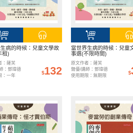
界生病的時候：兒童文學故
當世界生病的時候：兒童
年租)
事選(不限時間)
者：薩芙
原文作者：薩芙
132
講師：鄧瑋德
聲優/講師：鄧瑋德
$
$
限：一年
使用期限：無期限