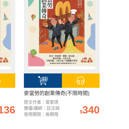
麥當勞的創業傳奇(不限時間)
原文作者：管家琪
136
340
聲優/講師：莊汶錡
$
使用期限：無期限