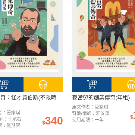
奇：怪才賈伯斯(不限時
麥當勞的創業傳奇(年租)
原文作者：管家琪
者：管家琪
聲優/講師：莊汶錡
$
340
講師：于承右
使用期限：一年
$
限：無期限