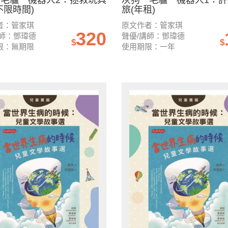
毛驢．機器人2：拯救玩具
灰狗．毛驢．機器人1：
不限時間)
旅(年租)
者：管家琪
原文作者：管家琪
320
講師：鄧瑋德
聲優/講師：鄧瑋德
$
$
限：無期限
使用期限：一年