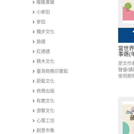
暖暖書屋
小麥田
麥田
獨步文化
臉譜
當世
紅通通
事選(
積木文化
原文作
聲優/
臺灣商務印書館
使用期
蔚藍文化
商周出版
有鹿文化
游擊文化
心靈工坊
創意市集