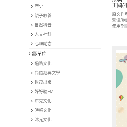
灰狗．
王國(
歷史
原文作
親子教養
聲優/
自然科普
使用期
人文社科
心理勵志
出版單位
遍路文化
尚儀經典文學
世茂出版
好好聽FM
布克文化
時報文化
沐光文化