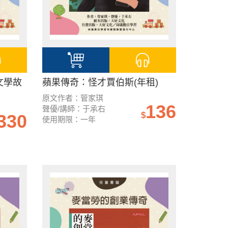
文學故
蘋果傳奇：怪才賈伯斯(年租)
原文作者：管家琪
136
聲優/講師：于承右
$
330
使用期限：一年