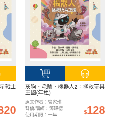
異星戰士
灰狗．毛驢．機器人2：拯救玩具
王國(年租)
原文作者：管家琪
320
128
聲優/講師：鄧瑋德
$
使用期限：一年