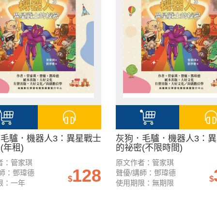
毛驢．機器人3：異星戰士
灰狗．毛驢．機器人3：
(年租)
的祕密(不限時間)
者：管家琪
原文作者：管家琪
128
講師：鄧瑋德
聲優/講師：鄧瑋德
$
$
限：一年
使用期限：無期限