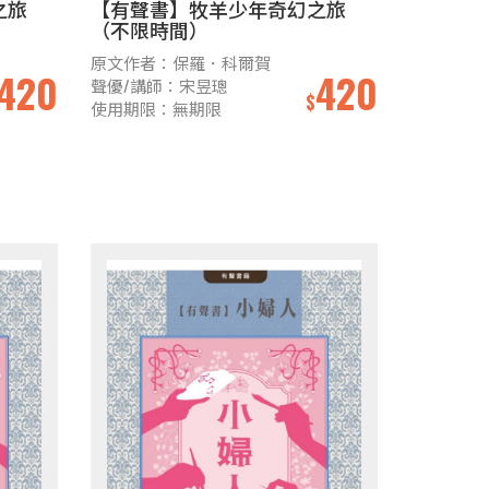
之旅
【有聲書】牧羊少年奇幻之旅
（不限時間）
原文作者：保羅．科爾賀
420
420
聲優/講師：宋昱璁
$
使用期限：無期限