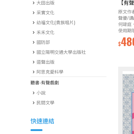
【有
大田出版
原文作
采實文化
聲優/
幼福文化(貴族唱片)
何瑋庭
使用期
禾禾文化
48
國防部
$
國立陽明交通大學出版社
道聲出版
阿思克愛科學
聽書-有聲戲劇
小說
民間文學
快速連結