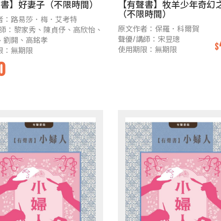
聲書】好妻子（不限時間）
【有聲書】牧羊少年奇幻
（不限時間）
者：路易莎．梅．艾考特
原文作者：保羅．科爾賀
講師：黎家秀、陳貞伃、高欣怡、
聲優/講師：宋昱璁
、劉開、高銘孝
$
使用期限：無期限
限：無期限
0