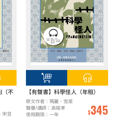
別（不
【有聲書】科學怪人（年租）
原文作者：瑪麗．雪萊
345
聲優/講師：高銘孝
$
、宋昱
使用期限：一年