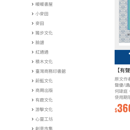
暖暖書屋
小麥田
麥田
獨步文化
臉譜
紅通通
積木文化
【有
臺灣商務印書館
原文作
蔚藍文化
聲優/
商周出版
何瑋庭
使用期
有鹿文化
36
游擊文化
$
心靈工坊
創意市集