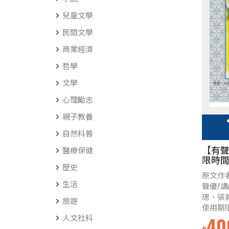
兒童文學
民間文學
商業經濟
哲學
文學
心理勵志
親子教養
自然科普
【有
醫療保健
限時
歷史
原文作
生活
聲優/
璁、張
旅遊
使用期
人文社科
40