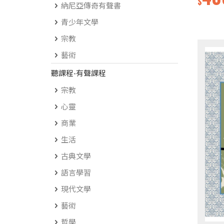
$
納尼亞傳奇有聲書
青少年文學
宗教
藝術
聽課程-有聲課程
宗教
心靈
商業
生活
古典文學
語言學習
現代文學
藝術
哲學