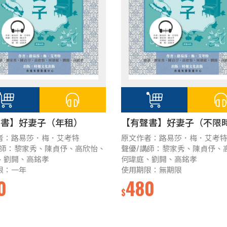
聲書】好妻子（年租）
【有聲書】好妻子（不限
者：路易莎．梅．艾考特
原文作者：路易莎．梅．艾考
講師：黎家秀、陳貞伃、高欣怡、
聲優/講師：黎家秀、陳貞伃、
、劉開、高銘孝
何瑋庭、劉開、高銘孝
限：一年
使用期限：無期限
0
480
$