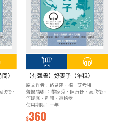
時間）
【有聲書】好妻子（年租）
特
原文作者：路易莎．梅．艾考特
高欣怡、
聲優/講師：黎家秀、陳貞伃、高欣怡、
何瑋庭、劉開、高銘孝
使用期限：一年
360
$