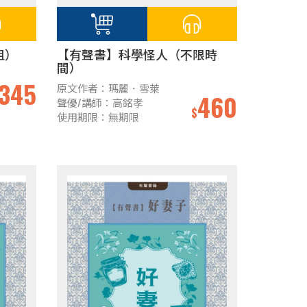
租）
【有聲書】科學怪人（不限時
間）
345
原文作者：瑪麗．雪萊
460
聲優/講師：高銘孝
$
使用期限：無期限