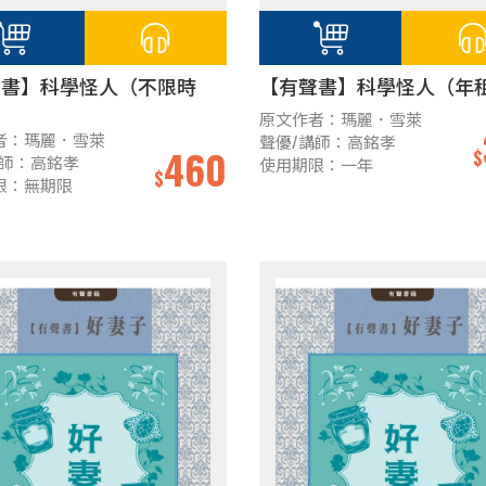
聲書】科學怪人（不限時
【有聲書】科學怪人（年
原文作者：瑪麗．雪萊
者：瑪麗．雪萊
聲優/講師：高銘孝
460
$
講師：高銘孝
使用期限：一年
$
限：無期限